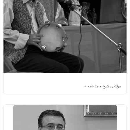
مرتضی شیخ احمد خمسه