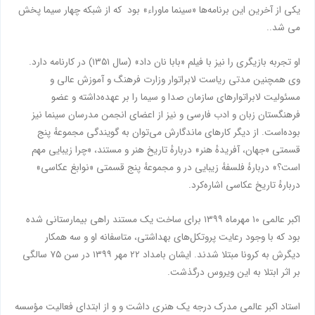
یکی از آخرین این برنامه‌ها «سینما ماوراء» بود که از شبکه چهار سیما پخش
می شد..
او تجربه بازیگری را نیز با فیلم «بابا نان داد» (سال ۱۳۵۱) در کارنامه دارد.
وی همچنین مدتی ریاست لابراتوار وزارت فرهنگ و آموزش عالی و
مسئولیت لابراتوارهای سازمان صدا و سیما را بر عهده‌داشته و عضو
فرهنگستان زبان و ادب فارسی و نیز از اعضای انجمن مدرسان سینما نیز
بوده‌است. از دیگر کارهای ماندگارش می‌توان به گویندگی مجموعهٔ پنج
قسمتی «جهان، آفریدهٔ هنر» دربارهٔ تاریخ هنر و مستند، «چرا زیبایی مهم
است؟» دربارهٔ فلسفهٔ زیبایی در و مجموعهٔ پنج قسمتی «نوابغ عکاسی»
دربارهٔ تاریخ عکاسی اشاره‌کرد.
اکبر عالمی ۱۰ مهرماه ۱۳۹۹ برای ساخت یک مستند راهی بیمارستانی شده
بود که با وجود رعایت پروتکل‌های بهداشتی، متاسفانه او و سه همکار
دیگرش به کرونا مبتلا شدند. ایشان بامداد ۲۲ مهر ۱۳۹۹ در سن ۷۵ سالگی
بر اثر ابتلا به این ویروس درگذشت.
استاد اکبر عالمی مدرک درجه یک هنری داشت و و از ابتدای فعالیت مؤسسه