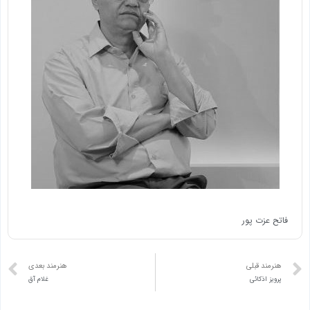
فاتح عزت پور
هنرمند قبلی
هنرمند بعدی
پرویز اذکائی
غلام آق