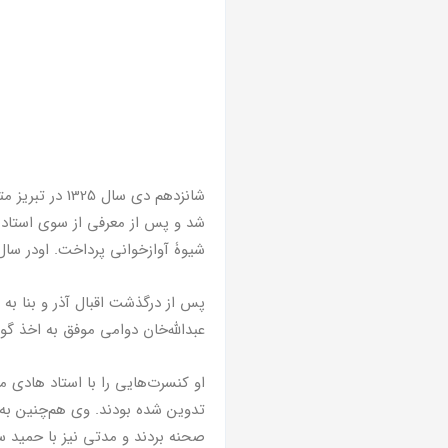
شد و پس از معرفی از سوی استاد مح
شیوۀ آوازخوانی پرداخت. اودر سال 1355 با ابراهیم بوذری آشنا شد و در کنار او از شاگردان برجستۀ اقبال آذر 
پس از درگذشت اقبال آذر و بنا به
عبدالله‌خان دوامی موفق به اخذ گو
او کنسرت‌هایی را با استاد هادی م
تدوین شده بودند. وی هم‌چنین به 
صحنه بردند و مدتی نیز با حمید س