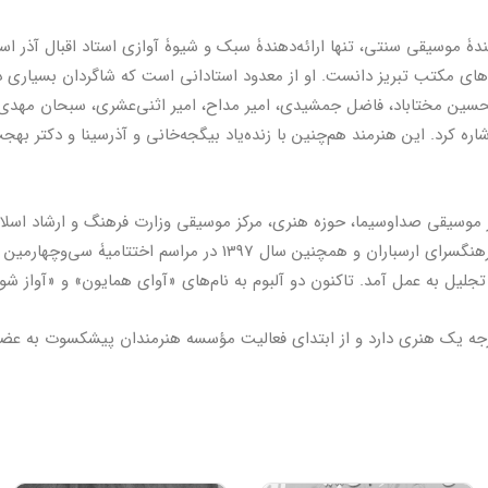
دۀ موسیقی سنتی، تنها ارائه‌دهندۀ سبک و شیوۀ آوازی استاد اقبال آذر است 
ای مکتب تبریز دانست. او از معدود استادانی است که شاگردان بسیاری در
لحسین مختاباد، فاضل جمشیدی، امیر مداح، امیر اثنی‌عشری، سبحان مهدی‌پو
ره کرد. این هنرمند هم‌چنین با زنده‌یاد بیگجه‌خانی و آذرسینا و دکتر بهج
می از سال ۱۳۶۵ در مرکز موسیقی صداوسیما، حوزه هنری، مرکز موسیقی وزارت فرهنگ و ارش
آواز مشغول است. سال ۱۳۹۵ در فرهنگسرای ارسباران و همچنین سال 397
جلیل به عمل آمد. تاکنون دو آلبوم به نام‌های «آوای همایون» و «آواز شو
رجه یک هنری دارد و از ابتدای فعالیت مؤسسه هنرمندان پیشکسوت به عض