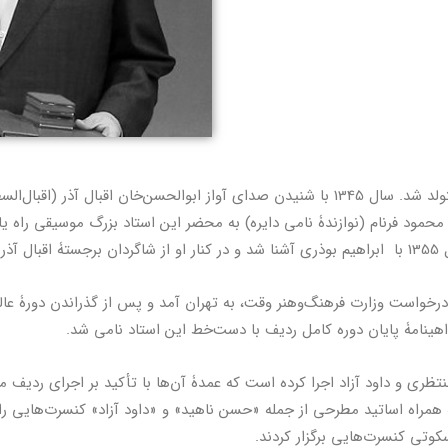
شانزدهم دی سال 1325 در تبریز متولد شد. سال 1345 با شنیدن صدای آواز ابوالحسن‌خان اق
مود فرنام ‌(نوازندۀ نامی دایره) به محضر این استاد بزرگ موسیقی راه یا
بود.
 درخواست وزارت فرهنگ‌وهنر وقت، به تهران آمد و پس از گذراندن دورۀ عا
اهینامۀ پایان دوره کامل ردیف با دست‌خط این استاد نامی شد.
نتظری و داود آزاد اجرا کرده است که عمدۀ آن‌ها با تأکید بر اجرای ردیف 
همراه اساتید مطرحی از جمله «حسن ناهید» و «داود آزاد» کنسرت‌هایی را د
کوتی کنسرت‌هایی برگزار کردند.