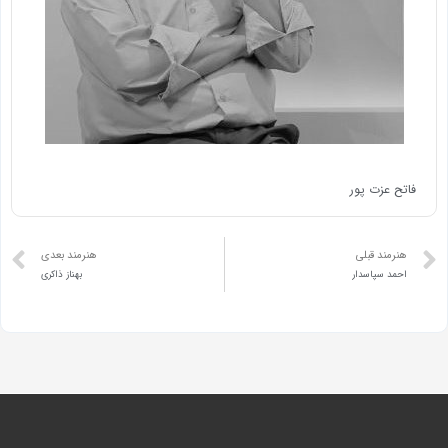
فاتح عزت پور
هنرمند قبلی
هنرمند بعدی
احمد سپاسدار
بهناز ذاکری