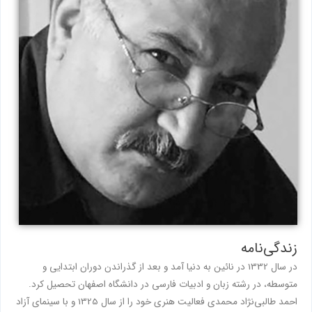
زندگی‌نامه
در سال 1332 در نائین به دنیا آمد و بعد از گذراندن دوران ابتدایی و
متوسطه، در رشته زبان و ادبیات فارسی در دانشگاه اصفهان تحصیل کرد.
احمد طالبی‌نژاد محمدی فعالیت هنری خود را از سال 1325 و با سینمای آزاد