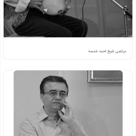
مرتضی شیخ احمد خمسه