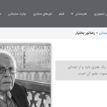
 تصویری
هنرمندان
فیلم
تورهای مجازی
چارت سازمانی
د
ندان
>
رضانور بختیار
یک هنری دارد و از ابتدای
کسوت عضو آن است.