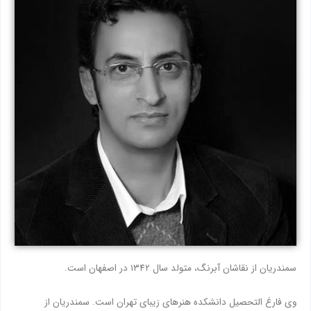
سمندریان از نقاشان آبرنگ، متولد سال ۱۳۴۲ در اصفهان است.
وی فارغ التحصیل دانشکده هنرهای زیبای تهران است. سمندریان از