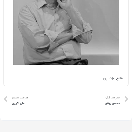
فاتح عزت پور
هنرمند قبلی
هنرمند بعدی
محسن روشن
علی اکبرپور