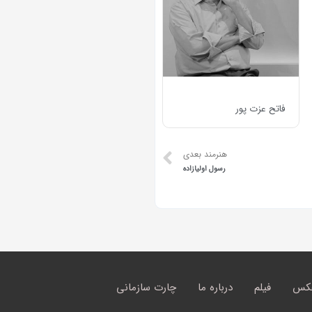
فاتح عزت پور
هنرمند بعدی
رسول اولیازاده
کس
فیلم
درباره ما
چارت سازمانی