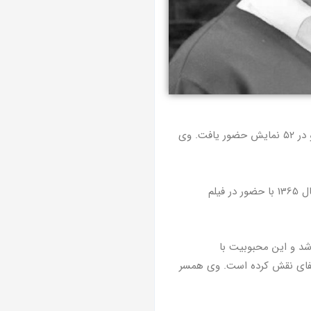
دهم دی سال 1331 در کازرون (از توابع استان فارس) متولد شد. از سال ۱۳۴۸ در زمینۀ تئاتر شروع به کار کرد و در ۵۲ نمایش حضور یافت. وی
سال 1358 با ایفای نقش در سریال «اچی مچی» به کارگردانی مهدی فقیه وارد قاب جادویی تلویزیون شد و سال 1365 با حضور در فیلم
 شد و این محبوبیت با
ایفای نقش کرده ‌است. وی همسر