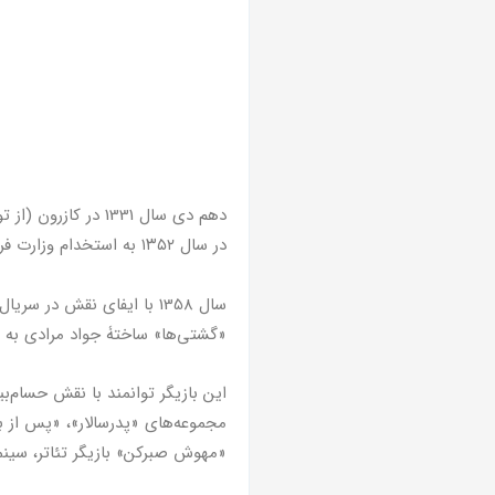
در سال ۱۳۵۲ به استخدام وزارت فرهنگ‌و‌هنر درآمد.
«گشتی‌ها» ساختۀ جواد مرادی به ف
این بازیگر توانمند با نقش حسام‌ب
مجموعه‌های «پدرسالار»، «پس از ب
«مهوش صبرکن» بازیگر تئاتر، سینم