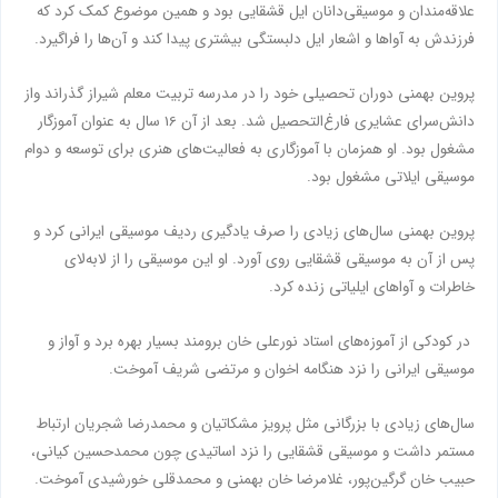
علاقه‌مندان و موسیقی‌دانان ایل قشقایی بود و همین موضوع کمک کرد که
فرزندش به آواها و اشعار ایل دلبستگی بیشتری پیدا کند و آن‌ها را فراگیرد.
پروین بهمنی دوران تحصیلی خود را در مدرسه تربیت معلم شیراز گذراند واز
دانش‌سرای عشایری فارغ‌التحصیل شد. بعد از آن 16 سال به عنوان آموزگار
مشغول بود. او همزمان با آموزگاری به فعالیت‌های هنری برای توسعه و دوام
موسیقی ایلاتی مشغول بود.
پروین بهمنی سال‌های زیادی را صرف یادگیری ردیف موسیقی ایرانی کرد و
پس از آن به موسیقی قشقایی روی ‌آورد. او این موسیقی را از لابه‌لای
خاطرات و آواهای ایلیاتی زنده کرد.
در کودکی از آموزه‌های استاد نورعلی خان برومند بسیار بهره برد و آواز و
موسیقی ایرانی را نزد هنگامه اخوان و مرتضی شریف آموخت.
سال‌های زیادی با بزرگانی مثل پرویز مشکاتیان و محمدرضا شجریان ارتباط
مستمر داشت و موسیقی قشقایی را نزد اساتیدی چون محمدحسین کیانی،
حبیب خان گرگین‌پور، غلامرضا خان بهمنی و محمدقلی خورشیدی آموخت.