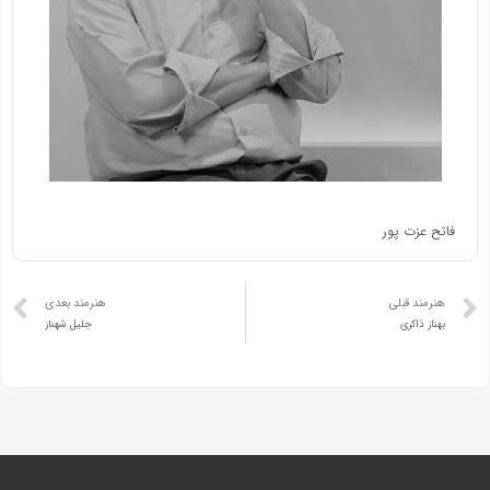
فاتح عزت پور
هنرمند قبلی
هنرمند بعدی
بهناز ذاکری
جليل شهناز