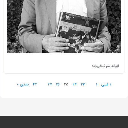
ابوالقاسم کمالی‌زاده
« قبلی
1
…
23
24
25
26
27
…
42
بعدی »