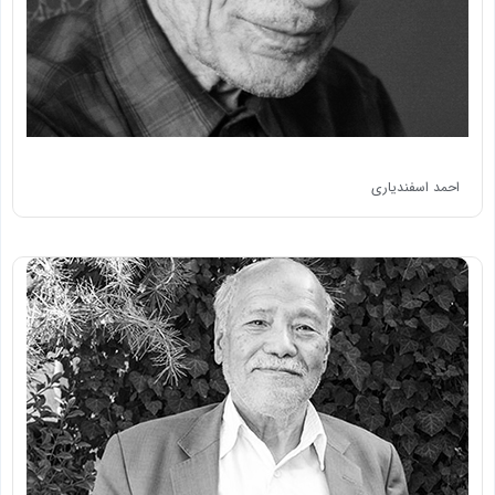
احمد اسفندياری