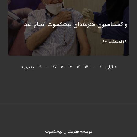
واکسیناسیون هنرمندان پیشکسوت انجام شد
28 اردیبهشت 1400
« قبلی
1
…
13
14
15
16
17
…
19
بعدی »
موسسه هنرمندان پیشکسوت