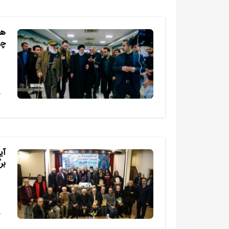
هن
چه
آی
بر