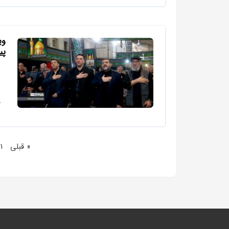
وی
پی
« قبلی
1