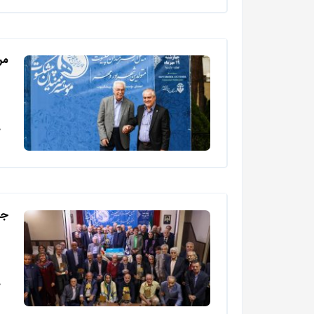
مر
جش