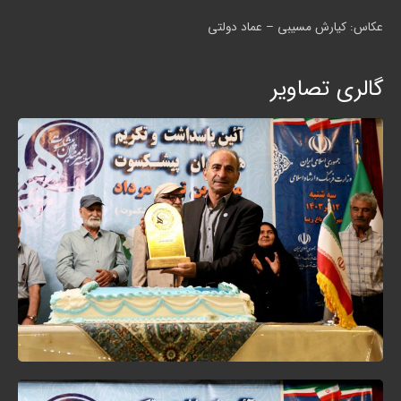
عکاس: کیارش مسیبی – عماد دولتی
گالری تصاویر