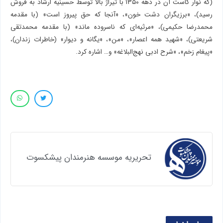
(که نوار کاست آن در دهه ١٣٥٠ با تیراژ بالا توسط حسینیه ارشاد به فروش
رسید)، «برزیگران دشت خون»، «آنجا که حق پیروز است» (با مقدمه
محمدرضا حکیمی)، «مرثیه‌ای که ناسروده ماند» (با مقدمه محمدتقی
شریعتی)، «شهید همه اعصار»، «من»، «یگانه و دیوار» (خاطرات زندان)،
«پیغام زخم»، «شرح ادبی نهج‌البلاغه» و… اشاره کرد.
تحریریه موسسه هنرمندان پیشکسوت