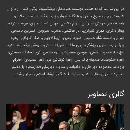
در این مراسم که به همت موسسه هنرمندان پیشکسوت برگزار شد ، از بانوان
هنرمندی چون ملیح ناصری، هنگامه اخوان، پری زنگنه، سوسن اصلانی،
راضیه تجار، مهوش صبر کن، مریم نشیبی، مهین دخت میهن، مریم معترف،
بهناز ذاکری، مهری شیرازی، آذر هاشمی، عشرت سیروس، نسرین ناصحی
تهرانی، انسیه شاه حسینی، منیژه آرمین، آزیتا لاچینی، صفا آقاجانی، زهره
بزرگمهری، شهین پزشکی، پری ملکی، شریفه سنائی، مهوش نیکخواه، ناهید
تاج نیا، محبوب عارفی، سوسن مقصودلو، الهه خاتمی،اکرم السادات حسینی،
زهره شکوفنده، صدیقه پاک بین، زهرا کوشائی فرد، زهرا سعیدی، احترام
برومند، معصومه مهر علی و خانواده زنده یاد مهرزمان فخارمنفرد با حضور
محمود سالاری معاون هنری وزارت فرهنگ و ارشاد اسلامی تجلیل شد.
گالری تصاویر