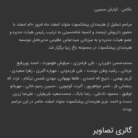
عکاس : کیارش مسیبی
مراسم تجلیل از هنرمندان پیشکسوت متولد اسفند ماه امروز 10ام اسفند با
حضور داریوش ارجمند و انسیه شاه‌حسینی به ترتیب رئیس هیئت مدیره و
عضو هیئت مدیره و به میزبانی سیدعباس عظیمی مدیرعامل موسسه
هنرمندان پیشکسوت در مجموعه باغ زیبا برگزار شد.
محمدحسن داورزنی ، علی فرامرزی ، سیاوش طهمورث ، احمد پوررفیع
عربانی ، رشید وطن دوست ، علی فریدونی ، مهپاره اکبری ، زهرا سعیدی ،
کریم بهمنی ، ذبیح اله احمدی ، طاها بهبهانی، مهدی شمس نیکنام ، عزت اله
رمضانی فر ، ناصر جواهرپور ، آلبرت کوچویی ، حسین رحیم خانی ، مهربانو
توفیق ، محمود نادعلی ، رضا بابک ، محمدسعید شریفیان ، علیرضا زرین
دست و احمد عزیز هنرمندان پیشکسوت متولد اسفند حاضر در این مراسم
بودند.
گالری تصاویر