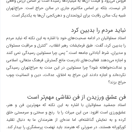
فروش می‌رود و قیمت آن‌ها به میلیاردها رسیده است بر اساس ارزش واقعی
اثر نیست، بلکه بر اساس مکانیزم جاری در سالن حراج است. حراج‌تهران
شبیه یک سالن رقابت برای ثروتمندان و دهن‌کجی آن‌ها به یکدیگر است.
نباید مردم را بدبین کرد
استاد سماواتیان در ادامه صحبت‌های خود با اشاره به این نکته که نباید مردم
را بدبین کرد، گفت: طبق فرمایشات رهبر انقلاب، “کنترل و مراقبت مسئولان
و مدیران، شرط آبادانی جامعه است.” پس چرا مسئولین رسیدگی نمی کنند
و اجازه می‌دهند فعالیت‌های نادرست مانع گسترش فرهنگ متعالی، اسلامی
و عدالت‌خواهانه شود؟ چرا مسئولین در این مدت به حراج‌تهران رسیدگی
نکرده‌اند و اجازه دادند این حراج به اخلاق، عدالت، دین و انسانیت چوب
حراج بزند؟
فن عشق ورزیدن از فن نقاشی مهم‌تر است
استاد جمشید سماواتیان با اشاره به این نکته که مهم‌ترین فن و هنر،
عشق‌ورزی است افزود: من این میراث را با رنج و سختی و سرمستی خلق
کرده و به نمایش گذاشته‌ام، اما عده‌ای از هنرمندان ما به دنبال تقلید
کورکورانه هستند، در صورتی که هنرمند باید نهضت پرسشگری را بیدار کند.