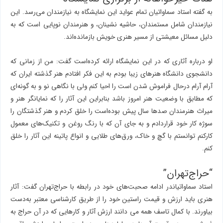
به گفته استاد سماواتیان تمام عواید این نمایشگاه به نیازمندان می‌رسد. این
نیازمندان شامل مستمندان، حاشیه نشینان، و هنرمندان نوپایی است که به
دلیل مسائل معیشتی از مسیر هنری خویش بازمانده‌اند.
او درباره آثاری که در این نمایشگاه ارائه کرده‌است گفت: من از زمانی که
دانشجوی دانشگاه هنرهای زیبا بودم به این فکر افتادم هنر گذشته ایران که
آرام آرام درحال فراموش شدن است را احیا کنم ولی با نگاهی نو و به گونه‌ای
که مطابق با وضعیت هنر امروز باشد بنابراین این آثار را که نمایانگر هنر و
میراث هنرمندان صدها سال پیش بوده‌است را خلق کردم و هنر گذشتگان را
سوژه کار خود قراردادم و به جای آن که با رنگ روغن و تکنیک‌های معمول
کارکنم توانستم با گچ و خاک، ورق‌های طلایی و انواع پاتینه این آثار را خلق
کنم.
“حراج‌تهران”
استاد سماواتیاندر ادامه صحبت‌های خود در رابطه با حراج‌تهران گفت: آثار
هنری باید ارزش و قیمت راستین خود را از طریق کارشناسی معتبر به‌دست
بیاورند. با کمال تاسف همه می دانند ارزش آثار و کارهایی که در آن حراج به