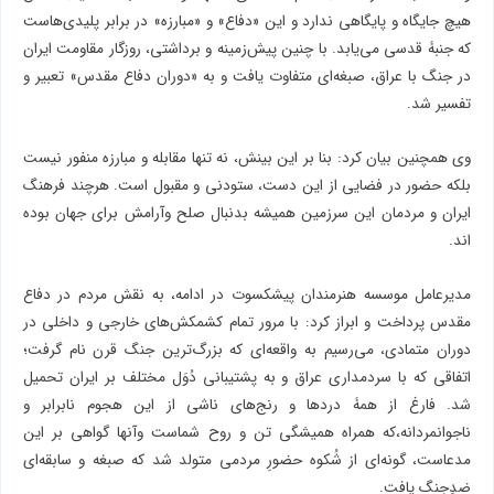
هیچ جایگاه و پایگاهی ندارد و این «دفاع» و «مبارزه» در برابر پلیدی‌هاست
که جنبۀ قدسی می‌یابد. با چنین پیش‌زمینه و برداشتی، روزگار مقاومت ایران
در جنگ با عراق، صبغه‌ای متفاوت یافت و به «دوران دفاع مقدس» تعبیر و
تفسیر شد.
وی همچنین بیان کرد: بنا بر این بینش، نه تنها مقابله و مبارزه منفور نیست
بلکه حضور در فضایی از این دست، ستودنی و مقبول است. هرچند فرهنگ
ایران و مردمان این سرزمین همیشه بدنبال صلح وآرامش برای جهان بوده
اند.
مدیرعامل موسسه هنرمندان پیشکسوت در ادامه، به نقش مردم در دفاع
مقدس پرداخت و ابراز کرد: با مرور تمام کشمکش‌های خارجی و داخلی در
دوران متمادی، می‌رسیم به واقعه‌ای که بزرگ‌ترین جنگ قرن نام گرفت؛
اتفاقی که با سردمداری عراق و به پشتیبانی دُوَل مختلف بر ایران تحمیل
شد. فارغ از همۀ دردها و رنج‌های ناشی از این هجوم نابرابر و
ناجوانمردانه،که همراه همیشگی تن و روح شماست وآنها گواهی بر این
مدعاست، گونه‌ای از شُکوه حضورِ مردمی متولد شد که صبغه و سابقه‌ای
ضدِجنگ یافت.