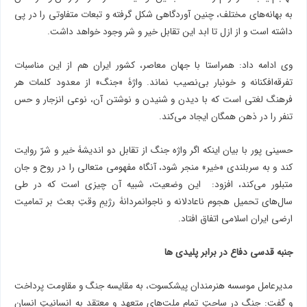
به بهانه‌های مختلف، چنین آوردگاهی شکل گرفته و تبعات متفاوتی را در پی
داشته است و از ازل تا ابد این تقابل خیر و شر وجود خواهد داشت.
وی ادامه داد: همراستا با جهان معاصر، کشور ایران هم از این مناسبات
تفرقه‌افکنانه و خونبار بی‌نصیب نماند. واژۀ «جنگ» از معدود کلمات هر
فرهنگ لغتی است که با دیدن و شنیدن و نوشتن آن، نوعی انزجار و حس
تنفر را در ذهن همگان ایجاد می‌کند.
حسینی پور با بیان اینکه اگر واژه جنگ از تقابل دو اندیشۀ خیر و شرّ روایت
کند و به سربلندی «خیر» منجر شود، آنگاه مفهومی متعالی را در روح و جان
متبلور می‌کند، افزود: این وضعیت، شبیه آن چیزی است که در طی
سال‌های تحمیل هجوم ناعادلانه و ناجوانمردانۀ رژیمِ وقتِ بعث بر تمامیت
ارضی ایران اسلامی اتفاق افتاد.
جنبه قدسی دفاع در برابر پلیدی ها
مدیرعامل موسسه هنرمندان پیشکسوت، به مقایسه جنگ و مقاومت پرداخت
و گفت: جنگ در ساحتِ تمام ملت‌های متعهد و معتقد به انسانیتِ انسان