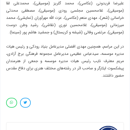
علیرضا فریدونی (عکاسی)، محمد گلریز (موسیقی)، محمدعلی لقا
(موسیقی)، غلامحسین مجلسی رودی (موسیقی)، مصطفی محدثی
خراسانی (شعر)، مهدی منعم (عکاسی)، عزت الله مهرآوران (نمایشی)، محمد
میرزمانی (موسیقی)، غلامحسین نوری (نقاشی)، رشید وطن دوست
(موسیقی)، مرتضی وفائی (شیشه و کریستال) و جمشید هاشم پور (سینما).
در این مراسم، همچنین مهدی افضلی مدیرعامل بنیاد رودکی و رئیس هیات
مدیره موسسه، سیدعباس عظیمی مدیرعامل مجموعه فرهنگی برج آزادی،
مریم معترف نایب رئیس هیات مدیره موسسه و جمعی از هنرمندان
پیشکسوت ایثارگر و صاحب اثر در رشته‌های مختلف هنری برای دفاع مقدس
حضور داشتند.