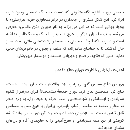
حسینی پور با اشاره نگاه متفاوتی که نسبت به جنگ تحمیلی وجود دارد،
ابراز کرد: این شکل دیگری از «پایداری در برابر متجاوزان حریم سرزمینی» با
وجهۀ جهانی است که در این مرز پرگهر به نام «دوران دفاع مقدس» معرفی
می‌شود و برخلاف باور دیگران، هیچ سنخیتی با جنگ و جنگ‌طلبی نداشته
است و ندارد؛ بلکه آیینۀ تمام‌نمای حماسه‌ها و رشادت‌های ملتی است که از
جان گذشتند تا به جهانیان بیاموزانند که سلطه و چپاول در قاموس‌شان جایی
ندارد. ملتی که طلایه‌دار صلح و مهربانی هستند و دوستدار میهن‌شان.
اهمیت بازخوانی خاطرات دوران دفاع مقدس
وی این دفاع مقدس گنج بی پایان عزت وافتخار ملت ایران بوده و هست،
بیان کرد: همچنین بیان کرد: دوران حماسۀ هشت‌سالۀ ایران سرشار از شکوه
سربلندی و ایستادگی و شهادت‌طلبی است. حرف به حرف، واژه به واژه، سطر
به سطر و صفحه به صفحه از کتاب پایمردی ایرانیان با هیچ حس و احساسی
قابل قیاس نیست. اما بازخوانی خاطرات و خطرات آن دوران، می‌تواند گوشۀ
کوچکی از این همه سبزقامتی و سرخ‌آیینی را به جان‌های آگاه و دل‌های
مشتاق هدیه کند.