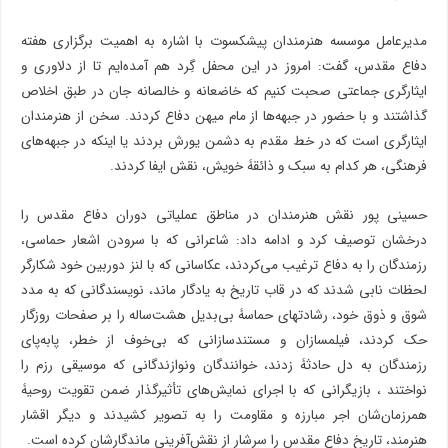
مدیرعامل موسسه هنرمندان پیشکسوت با اشاره به اهمیت برگزاری هفته
دفاع مقدس، گفت: امروز در این محفل گِرد هم آمده‌ایم تا از دلاوری و
ایثارگری جماعتی صحبت کنیم که خاضعانه و خالصانه جان در طبق اخلاص
گذاشتند و با حضور در جبهه‌ها از مام میهن دفاع کردند. سخن از هنرمندان
ایثارگری است که در خط مقدم به دشمن یورش بردند یا اینکه در جبهه‌های
فرهنگی، هر کدام به سبک و ذائقۀ خویش، نقش ایفا کردند.
حسینی پور نقش هنرمندان در مناطق عملیاتی دوران دفاع مقدس را
درخشان توصیف کرد و ادامه داد: شاعرانی که با سرودن اشعار حماسی،
رزمندگان را به دفاع ترغیب می‌کردند، عکاسانی که با لنز دوربین خود شکارگر
لحظات نابی شدند که در قاب تاریخ به یادگار ماند، نویسندگانی که به مدد
شوق و ذوق خود، رشادتهای حماسۀ بی‌بدیل هشت‌ساله را بر صفحات روزگار
حک کردند، فیلمسازان و مستندسازانی که بی‌خوف از خطر، پا‌به‌پای
رزمندگان به دل حادثۀ زدند، خوانندگان ونوازندگانی که موسیقی رزم را
نواختند ، بازیگرانی که با اجرای نمایش‌های تأثیرگذار ضمن تقویت روحیۀ
همرزمان‌شان اجر مبارزه و مقاومت را به تصویر کشیدند و دیگر اقشار
هنرمند، تاریخ دفاع مقدس را سرشار از نقش‌آفرینی ماندگارشان کرده است.