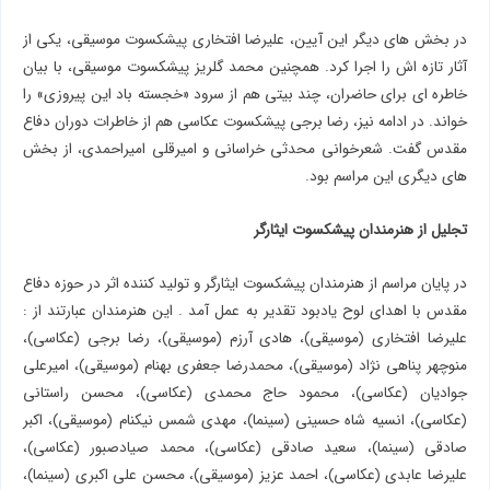
در بخش های دیگر این آیین، علیرضا افتخاری پیشکسوت موسیقی، یکی از
آثار تازه اش را اجرا کرد. همچنین محمد گلریز پیشکسوت موسیقی، با بیان
خاطره ای برای حاضران، چند بیتی هم از سرود «خجسته باد این پیروزی» را
خواند. در ادامه نیز، رضا برجی پیشکسوت عکاسی هم از خاطرات دوران دفاع
مقدس گفت. شعرخوانی محدثی خراسانی و امیرقلی امیراحمدی، از بخش
های دیگری این مراسم بود.
تجلیل از هنرمندان پیشکسوت ایثارگر
در پایان مراسم از هنرمندان پیشکسوت ایثارگر و تولید کننده اثر در حوزه دفاع
مقدس با اهدای لوح یادبود تقدیر به عمل آمد . این هنرمندان عبارتند از :
علیرضا افتخاری (موسیقی)، هادی آرزم (موسیقی)، رضا برجی (عکاسی)،
منوچهر پناهی نژاد (موسیقی)، محمدرضا جعفری بهنام (موسیقی)، امیرعلی
جوادیان (عکاسی)، محمود حاج محمدی (عکاسی)، محسن راستانی
(عکاسی)، انسیه شاه حسینی (سینما)، مهدی شمس نیکنام (موسیقی)، اکبر
صادقی (سینما)، سعید صادقی (عکاسی)، محمد صیادصبور (عکاسی)،
علیرضا عابدی (عکاسی)، احمد عزیز (موسیقی)، محسن علی اکبری (سینما)،