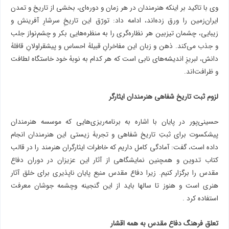
وی با تاکید بر اینکه هنرمندان در هر زمان و دوره‌ای، بخشی از تاریخ و تمدن
ایران‌زمین را ورق زده‌اند، ادامه داد: تورّق این تاریخِ سرشارِ آفرینش و
زیبایی، چشمان تیزبین هر نظاره‌گری را به منظره‌هایی بکر و چشم‌نواز جلب
و جذب می‌کند. ذهن و زبان این مفاخرانِ قبیلۀ احساس و پیشقراولانِ قافلۀ
دانش، لبریزِ اندیشه‌های نابی است که هر کدام به نوبۀ خود خاستگاه لطافت
و ظرافت‌اند.
لزوم ثبت تاریخ شفاهی هنرمندان ایثارگر
حسینی‌پور در پایان با اشاره به برنامه‌ریزی‌هایی که موسسه هنرمندان
پیشکسوت برای ثبتِ تاریخ شفاهی و تجربۀ زیستی این هنرمندان انجام
داده است، گفت: آمادگی کامل داریم که خاطرات ایثارگران هنرمند را در قالب
کتاب تدوین و همچنین نمایشگاهی از آثار این عزیزان در دوران دفاع
مقدس را برگزار کنیم. زیرا دفاع مقدس منبع پایان ناپذیری برای خلق آثار
هنری است و هنوز تا سالها باید از این گنجینه وچشمه جوشان معرفت
استفاده کرد .
تعلق فرهنگ دفاع مقدس به همه اقشار