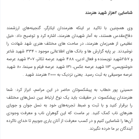
شناسایی 2هزار شهید هنرمند
وی همچنین با تاکید بر اینکه هنرمندان ایثارگر، گنجینه‌های ارزشمند
دفاع‌مقدس هستند، به آمار شهیدان هنرمند، اشاره کرد و توضیح داد: خیل
عظیمی از همرزمان هنرمند، در ساحت های مختلف هنری شهد شهادت را
نوشیدند. بر پایه گزارش ها و بانک های اطلاعاتی موجود ؛ 334 شهید شاعر
و 257شهید نویسنده و فعال ادبی، 488 شهید عرصه تئاتر، 307 شهید عرصه
خوشنویسی، 113 شهید عرصه عکس، 131 شهید عرصه فیلم و سینما، 80 شهید
عرصه موسیقی به ثبت رسید. یعنی نزدیک به 2000 هنرمند شهید .
حسینی پور خطاب به پیشکسوتان حاضر در این مراسم، ابراز کرد: شما
هنرمندان پیشکسوت در حقیقت باید یک نوع ارتباط بین نسل‌های مختلف
را برقرار کنید و با ثبت و ضبط تجربه‌های خود به نسل جوان و جویای
هنرهای ناب کمک ‌کنید. بر ماست که این گوهران ناب و معرفت وجودی
آن‌ها را شناسایی کنیم و در کسب معرفت از آنان یاری جوییم تا خدای ناکرده
آیندگان بر ما خرده نگیرند.