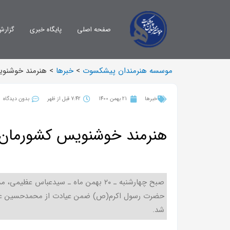
صفحه اصلی
پایگاه خبری
گزارش
موسسه هنرمندان پیشکسوت
>
خبرها
>
هنرمند خوشنوی
خبرها
21 بهمن 1400
7:42 قبل از ظهر
بدون دیدگاه
هنرمند خوشنویس کشورمان 
صبح چهارشنبه ـ ۲۰ بهمن ماه ـ سیدعبا
حضرت رسول اکرم(ص) ضمن عیادت از محمدحسین عطا
شد.