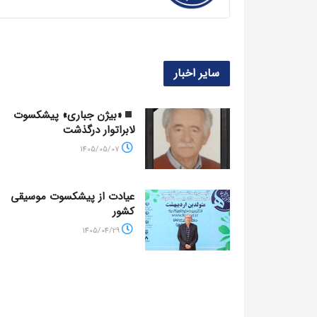
سایر اخبار
«بیژن جباری» پیشکسوت
لابراتوار درگذشت
1405/05/07
عیادت از پیشکسوت موسیقی
کشور
1405/04/29