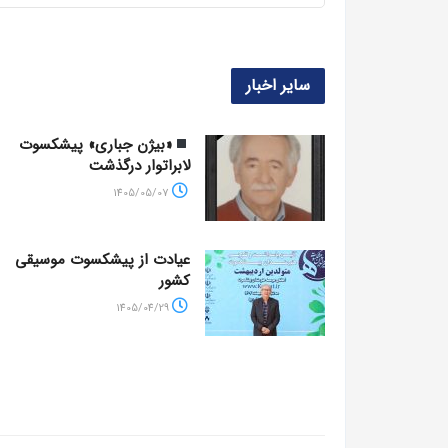
سایر اخبار
«بیژن جباری» پیشکسوت
لابراتوار درگذشت
1405/05/07
عیادت از پیشکسوت موسیقی
کشور
1405/04/29