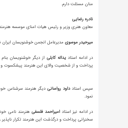
منان مسئلت دارم.
نادره رضایی
معاون هنری وزیر و رئیس هیات امنای موسسه هنرمن
میرحیدر موسوی
مدیرعامل انجمن خوشنویسان ایران نیز
در ادامه استاد
یداله کابلی
از دیگر خوشنویسان بنام ک
پرداخت و از شخصیت والای این هنرمند پیشکسوت و رفاقت 40 ساله خود با استاد عطا
سپس استاد
داود رواسانی
دیگر هنرمند سرشناس خوش
نمود.
در ادامه نیز استاد
امیراحمد فلسفی
هنرمند نامی خوشن
سخنرانی پرداخت و درگذشت این هنرمند تکرار ناپذیر 