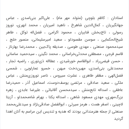
استادان : کاظم بلوچی (متولد مهر ماه) ، علی‌اکبر بنی‌اسدی ، عباس
جهانگیریان ، کمال‌الدین شاهرخ ، ناهید امیریان ، محمد ابهری، نوروز
رسولی ، تاج‌بخش فناییان ، محمود اکرامی ، فضل‌اله توکل ، طاهر
شیخ‌الحکمایی ، سوسن مقصودلو ، سعید امیرسلیمانی، منصور خلج ،
سیدمحمود صنعتی ، مهدی طوسی ، صدیقه پاک‌بین ، محمدرضا بهارناز ،
قاسم فرجی ، مصطفی محدثی‌خراسانی ، محمد نگینی ، سیدحمید ساسانی
، حسن فیضی‌راد ، ابوالقاسم خورشیدی ، عطا‌اله ذی‌نوری ، راضیه تجار ،
محمدعلی بنی‌اسدی، مهین‌دخت میهن ، خسرو عمارلویی ، شمسی
فضل‌الهی ، مظفر طاهری ، عشرت سیروس ، ناصر نوروزی‌منش ، عباس
ملکی ، سعید صادقی ، مرتضی یوسف‌دوست، اسماعیل آذر ، حمیدرضا
عاطفی ، اسداله تابع‌منش ، سیدمحسن آقانباتی ، علیرضا عابدی ، زهره
بزرگ‌مهری، مهدی مسعود شاهی ، اسداله یکتا ، بهرام شاه‌محمدلو ، آزیتا
لاچینی ، اصغر همت ، هرمز سیرتی ، ابوالفضل صادقی‌نژاد و سیدعلی‌محمد
صنعتی از جمله هنرمندانی بودند که هدیه و تندیس این مراسم به آنان اهدا
گردید