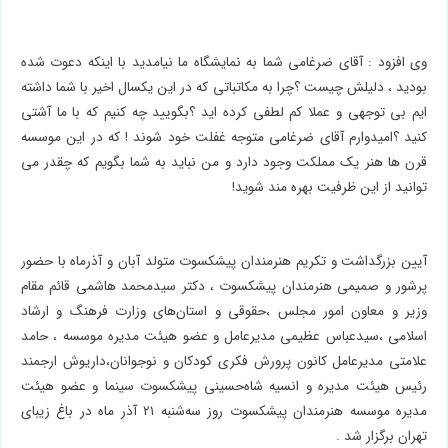
وی افزود : آقای ضرغامی شما به نمایشگاه ما نیامدید با اینکه دعوت شده
بودید ، دلیلش چیست ؟چرا به مکاتباتی که در این یکسال اخیر با شما داشته
ایم بی توجهی و عملا کم لطفی کرده اید ؟بگویید چه کنیم که با ما آشتی
کنید ؟امیدوارم آقای ضرغامی متوجه غفلت خود شوند ! که در این موسسه
قرن ها هنر یک مملکت وجود دارد و من نباید به شما بگویم که چقدر می
توانید از این ظرفیت بهره مند شوید!
آیین بزرگداشت و تکریم هنرمندان پیشکسوت متولد آبان و آذرماه با حضور
پرشور و صمیمی هنرمندان پیشکسوت ، دکتر سیدمحمد هاشمی قائم مقام
وزیر و معاون امور مجلس ،حقوقی و استان‌های وزارت فرهنگ و ارشاد
اسلامی ،سیدعباس عظیمی مدیرعامل و عضو هیئت مدیره موسسه ، حامد
علامتی مدیرعامل کانون پرورش فکری کودکان و نوجوانان،داریوش ارجمند
رئیس هیئت مدیره و انسیه شاه‌حسینی پیشکسوت سینما و عضو هیئت
مدیره موسسه هنرمندان پیشکسوت روز سه‌شنبه ۲۱ آذر ماه در باغ زیبای
تهران برگزار شد .