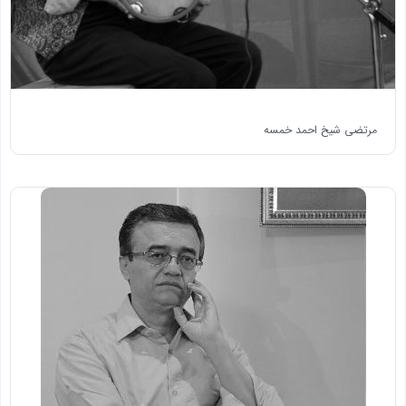
مرتضی شیخ احمد خمسه