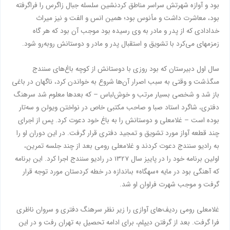
بود و آوازه‏ شهرتش سراسر مناطق كردنشین سلسله جبال زاگرس را فراگرفته
بود، معاشرت داشت و مأنوس بود؛ همین انس و الفت و نیز میراث
خدادادى كه از پدر و مادر به وى رسیده بود موجب آن بود كه هر گاه
زمزمه‏اى می‌کرد با تشویق و استقبال پدر و مادر و دوستانش روبه‌رو شود.
سال اول دبیرستان که بود روزی با دوستانش از كوچه باغ‌هاى سنندج
مى‏گذشت و وقتی به سبب اصرار آن‌ها شروع به خواندن کرد، ناگهان در باغى
باز شد و شخصى بسیار مرتب و خوش‌لباس – که بعدها معلوم شد سرهنگ
دفترى، شاگرد استاد صبا و صاحب مکتبی خاص در نواختن ویولن و سه‌تار
بوده است – غلامعلی و دوستانش را به باغ خود دعوت کرد. پس از اجراى
چند قطعه آواز مورد تشویق و تمجید دفترى قرار گرفت. در این دوران او را
به رادیو سنندج دعوت کردند و غلامعلی رومی بعد از چند جلسه تمرین،
اولین برنامه‏ خود را در پاییز سال 1327 در رادیو سنندج اجرا کرد. این برنامه
كه آهنگى بود در مایه «سه‏گاه» بى‏اندازه در خطه‏ كردستان مورد توجه قرار
گرفت و موجب شهرت فراوان او شد.
غلامعلى رومى ردیف‌هاى آوازی را زیر نظر سرهنگ دفترى و سروان ناظرى
فرا گرفت. بعد از گرفتن دیپلم، براى ادامه تحصیل به تهران رفت و در این