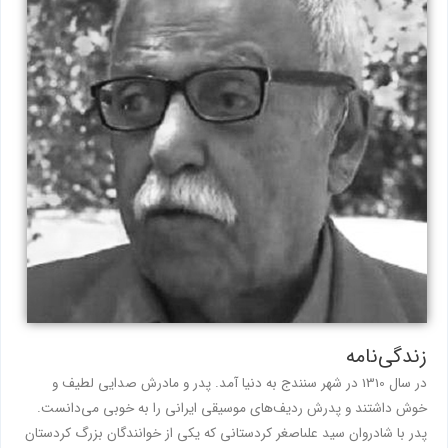
زندگی‌نامه
در سال 1310 در شهر سنندج به دنیا آمد. پدر و مادرش صدایی لطیف و
خوش داشتند و پدرش ردیف‌های موسیقی ایرانی را به خوبی می‌دانست.
پدر با شادروان سید على‏اصغر كردستانى كه یكى از خوانندگان بزرگ كردستان