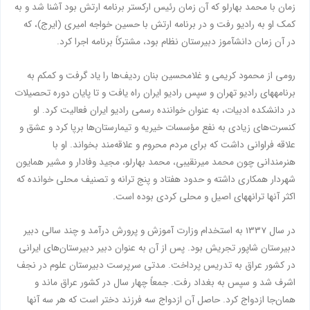
زمان با محمد بهارلو كه آن زمان رئیس اركستر برنامه ارتش بود آشنا شد و به
کمک او به رادیو رفت و در برنامه ارتش با حسین خواجه امیرى (ایرج)، كه
در آن زمان دانش‏آموز دبیرستان نظام بود، مشتركاً برنامه اجرا کرد.
رومى از محمود كریمى و غلامحسین بنان ردیف‌ها را یاد گرفت و كم‏كم به
برنامه‏هاى رادیو تهران و سپس رادیو ایران راه یافت و تا پایان دوره‏ تحصیلات
در دانشكده ادبیات، به عنوان خواننده رسمى رادیو ایران فعالیت کرد. او
كنسرت‌هاى زیادى به نفع مؤسسات خیریه و تیمارستان‌ها برپا كرد و عشق و
علاقه‏ فراوانى داشت که براى مردم محروم و علاقه‌مند بخواند. او با
هنرمندانی چون محمد میرنقیبى، محمد بهارلو، مجید وفادار و مشیر همایون
شهردار همكارى داشته و حدود هفتاد و پنج ترانه و تصنیف محلى خوانده كه
اكثر آنها ترانه‏هاى اصیل و محلی كردى بوده است.
در سال 1337 به استخدام وزارت آموزش و پرورش درآمد و چند سالى دبیر
دبیرستان شاپور تجریش بود. پس از آن به عنوان دبیر دبیرستان‌هاى ایرانى
در كشور عراق به تدریس پرداخت. مدتى سرپرست دبیرستان علوم در نجف
اشرف شد و سپس به بغداد رفت. جمعاً چهار سال در كشور عراق ‏ماند و
همان‌جا ازدواج کرد. حاصل آن ازدواج سه فرزند دختر است كه هر سه آنها