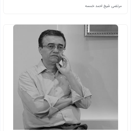
مرتضی شیخ احمد خمسه