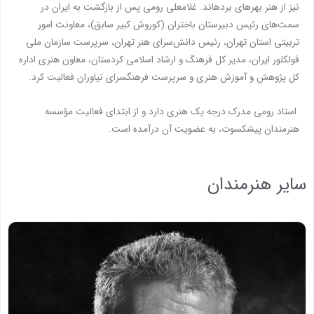
نیز از هنر بهره‏اى برده‏اند. غلامعلى رومى پس از بازگشت به ایران در
سمت‌های رئیس دبیرستان باختران (كوروش كبیر سابق)، معاونت امور
تربیتى استان تهران، رئیس دانش‌سراى هنر تهران، سرپرست سازمان ملى
فولكلور ایران، مدیر كل فرهنگ و ارشاد اسلامى كردستان، معاون هنرى اداره‏
كل پژوهش و آموزش هنرى و سرپرست فرهنگسراى نیاوران فعالیت کرد.
استاد رومی مدرک درجه یک هنری دارد و از ابتدای فعالیت مؤسسه
هنرمندان پیشکسوت، به عضویت آن درآمده است.
سایر هنرمندان