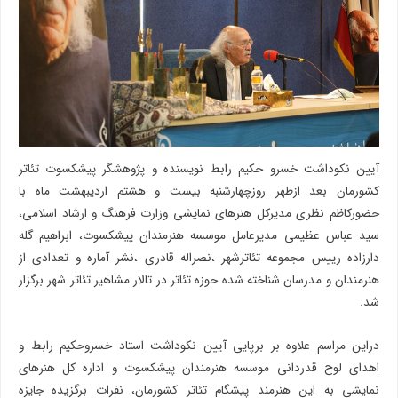
آیین نکوداشت خسرو حکیم رابط نویسنده و پژوهشگر پیشکسوت تئاتر
کشورمان بعد ازظهر روزچهارشنبه بیست و هشتم اردیبهشت ماه با
حضورکاظم نظری مدیرکل هنرهای نمایشی وزارت فرهنگ و ارشاد اسلامی،
سید عباس عظیمی مدیرعامل موسسه هنرمندان پیشکسوت، ابراهیم گله
دارزاده رییس مجموعه تئاترشهر ،نصراله قادری ،نشر آماره و تعدادی از
هنرمندان و مدرسان شناخته شده حوزه تئاتر در تالار مشاهیر تئاتر شهر برگزار
شد.
دراین مراسم علاوه بر برپایی آیین نکوداشت استاد خسروحکیم رابط و
اهدای لوح قدردانی موسسه هنرمندان پیشکسوت و اداره کل هنرهای
نمایشی به این هنرمند پیشگام تئاتر کشورمان، نفرات برگزیده جایزه