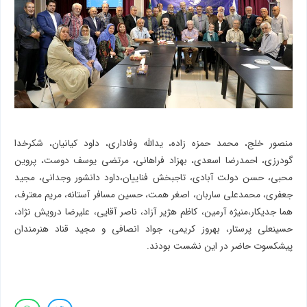
منصور خلج، محمد حمزه زاده، یدالله وفاداری، داود کیانیان، شکرخدا
گودرزی، احمدرضا اسعدی، بهزاد فراهانی، مرتضی یوسف دوست، پروین
محبی، حسن دولت آبادی، تاجبخش فناییان،داود دانشور وجدانی، مجید
جعفری، محمدعلی ساربان، اصغر همت، حسین مسافر آستانه، مریم معترف،
هما جدیکار،منیژه آرمین، کاظم هژیر آزاد، ناصر آقایی، علیرضا درویش نژاد،
حسینعلی پرستار، بهروز کریمی، جواد انصافی و مجید قناد هنرمندان
پیشکسوت حاضر در این نشست بودند.