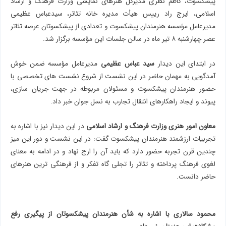
پیشکسوت، کاظم نظری مدیرکل هنرهای نمایشی وزارت فرهنگ و ارشاد
اسلامی، ایرج راد رییس هیأت مدیره خانه تئاتر، سیدعباس عظیمی
مدیرعامل مؤسسه هنرمندان پیشکسوت و تعدادی از پیشکسوتان عرصه تئاتر
عصر چهارشنبه ۸ تیر ماه در سالن جلسات این مؤسسه برگزار شد.
در ابتدای این دیدار
سید عباس عظیمی
مدیرعامل مؤسسه ضمن خوش
آمدگویی به مهمان حاضر در این نشست از شروع نشست های تخصصی با
حضور هنرمندان پیشکسوت و مسئولان مربوطه در جهت جریان سازی،
پیوند و ایجاد راهکارهای انتقال تجارب به نسل جوان خبر داد.
معاون امور هنری وزارت فرهنگ و ارشاد اسلامی
در این دیدار نیز با اشاره به
تجربیات ارزشمند هنرمندان پیشکسوت گفت: در این نشست و دور این میز
چندین قرن تجربه حضور دارد که باید آن را ارج نهاد و در ادامه به معنای
لغوی فرهنگ پرداخته و تئاتر را تجلی گاه تفکر و از فرهنگی ترین هنرهای
حاضر دانست.
محمود سالاری با اشاره به شأن هنرمندان پیشکسوتان از پیگیری رفع