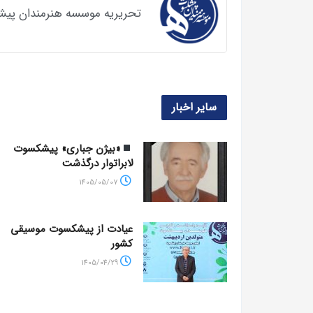
تحریریه موسسه هنرمندان پی
سایر اخبار
«بیژن جباری» پیشکسوت
لابراتوار درگذشت
1405/05/07
عیادت از پیشکسوت موسیقی
کشور
1405/04/29