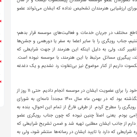
 ارزنده کشورمان عضو موسسه هنرمندان پیشکسوت نیست و از سال
، شورای ارزشیابی هنرمندان تشخیص نداده که ایشان می‌تواند عضو
اطع مختلف در جریان خدمات و فعالیت‌های موسسه قرار بدهم؛
یم، جناب رویگری را با سایر اعضا به سفر یا دورهمی و جشن‌ها
ییر کند، ولی به دلیل اینکه این هنرمند از جهت شرایطی که
 پیگیری مسائل مرتبط با این هنرمند، با موسسه نبوده است.
سوت داریم از کنار موضوع نیز بی‌تفاوت رد نشدیم و یک دغدغه
وی افزود: مدارک و شواهد گواه است که نهایت تلاش خود را برای عضویت ایشان در موسسه انجام دادیم. حتی ۱۱ روز از
استقرار مجدد اینجانب به عنوان مدیرعامل موسسه نگذشته بود که در بهمن ماه سال ۱۴۰۰ مجدداً نامه‌ای به شورای
یگری را مطرح کردم. از طرفی فارغ از تمام این احوال، بنده به
می بودم. یعنی اصلاً چنین نبوده که چون جناب رویگری عضو
ر دارم از جانب ایشان مطلبی تهیه شد و ضمن تشریح شرایطی که
ه شرایطی که دارد با تایید ایشان در رسانه‌ها منتشر شود، ولی به